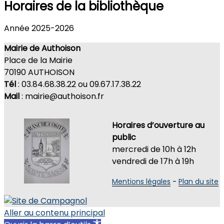
Horaires de la bibliothèque
Site officiel de la commune
AUTHOISON
Année 2025-2026
Mairie de Authoison
Place de la Mairie
70190 AUTHOISON
Tél
: 03.84.68.38.22 ou 09.67.17.38.22
Mail
: mairie@authoison.fr
Horaires d’ouverture au
public
mercredi de 10h à 12h
vendredi de 17h à 19h
Mentions légales
-
Plan du site
Aller au contenu principal